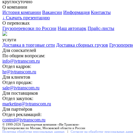
круглосуточно
О компании
История компании
Вакансии
Информация
Контакты
↓
Скачать презентацию
О перевозках
Грузоперевозки по России
Наш автопарк
Прайс-листы
услуги
Доставка в торговые сети
Доставка сборных грузов
Грузоперев
Для соискателей
По общим вопросам:
info@ivtranscom.ru
Отдел кадров:
hr@ivtranscom.ru
Для клиентов
Отдел продаж:
sale@ivtranscom.ru
Для поставщиков
Отдел закупок:
marketing@ivtranscom.ru
Для партнёров
Отдел рекламаций:
control@ivtranscom.ru
© 1999-2026 Транспортная компания «Ив-Транском»
Грузоперевозки по Москве, Московской области и России
Политика обработки персональных данных
|
Согласие на обработку персональных дан