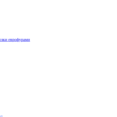
озки еврофурами
ных